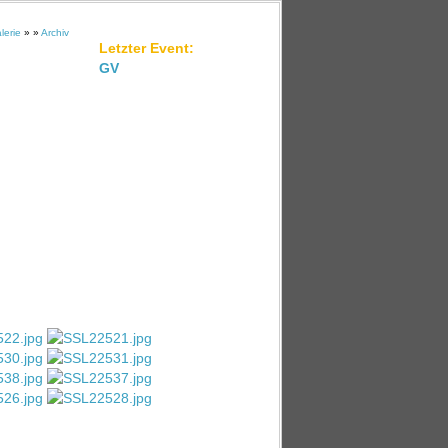
lerie
» »
Archiv
Letzter Event:
GV