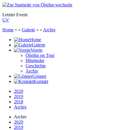
Letzter Event:
GV
Home
» »
Galerie
» »
Archiv
Home
Galerie
Verein
Ölsöhn on Tour
Mitglieder
Geschichte
Archiv
Gönner
Kontakt
2020
2019
2018
Archiv
Archiv
2020
2019