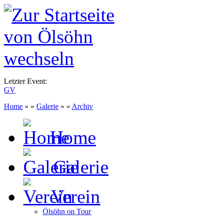
Letzter Event:
GV
Home
» »
Galerie
» »
Archiv
Home
Galerie
Verein
Ölsöhn on Tour