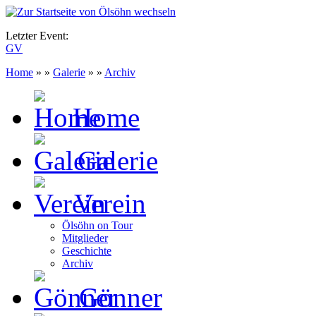
Letzter Event:
GV
Home
» »
Galerie
» »
Archiv
Home
Galerie
Verein
Ölsöhn on Tour
Mitglieder
Geschichte
Archiv
Gönner